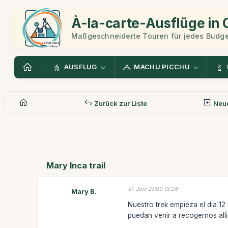
À-la-carte-Ausflüge in
Maßgeschneiderte Touren für jedes Budge
AUSFLUG
MACHU PICCHU
Zurück zur Liste
Neue
Mary Inca trail
17. Juni 2009 13:26
Mary B.
Nuestro trek empieza el dia 12
puedan venir a recogernos alli