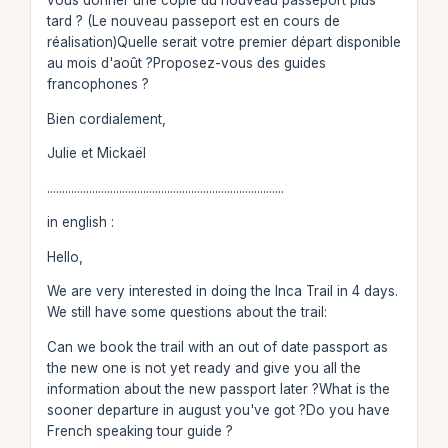
vous donner une copie du nouveau passeport plus
tard ? (Le nouveau passeport est en cours de
réalisation)Quelle serait votre premier départ disponible
au mois d'août ?Proposez-vous des guides
francophones ?
Bien cordialement,
Julie et Mickaël
...............................................................................
in english :
Hello,
We are very interested in doing the Inca Trail in 4 days.
We still have some questions about the trail:
Can we book the trail with an out of date passport as
the new one is not yet ready and give you all the
information about the new passport later ?What is the
sooner departure in august you've got ?Do you have
French speaking tour guide ?