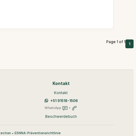
Page 1 of 1
1
Kontakt
Kontakt
+51 91518-1506
WhatsApp
+
Beschwerdebuch
•
tection
ESNNA-Präventionsrichtlinie