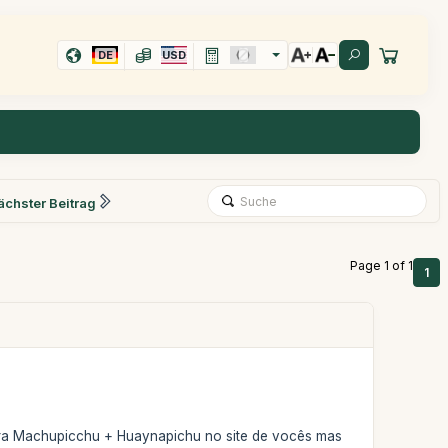
DE
USD
ächster Beitrag
Page 1 of 1
1
para Machupicchu + Huaynapichu no site de vocês mas