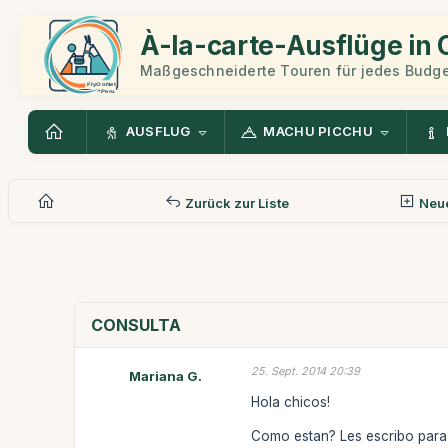
À-la-carte-Ausflüge in
Maßgeschneiderte Touren für jedes Budge
AUSFLUG
MACHU PICCHU
Zurück zur Liste
Neue
CONSULTA
25. Sept. 2014 20:39
Mariana G.
Hola chicos!
Como estan? Les escribo para p