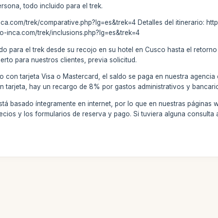
rsona, todo incluido para el trek.
ca.com/trek/comparative.php?lg=es&trek=4 Detalles del itinerario: ht
no-inca.com/trek/inclusions.php?lg=es&trek=4
do para el trek desde su recojo en su hotel en Cusco hasta el retorn
erto para nuestros clientes, previa solicitud.
o con tarjeta Visa o Mastercard, el saldo se paga en nuestra agencia
on tarjeta, hay un recargo de 8% por gastos administrativos y bancari
stá basado íntegramente en internet, por lo que en nuestras páginas 
ecios y los formularios de reserva y pago. Si tuviera alguna consult