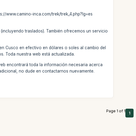
tps://www.camino-inca.com/trek/trek_4.php?lg=es
o (incluyendo traslados). También ofrecemos un servicio
 en Cusco en efectivo en dólares o soles al cambio del
os. Toda nuestra web está actualizada.
web encontrará toda la información necesaria acerca
a adicional, no dude en contactarnos nuevamente.
Page 1 of 1
1